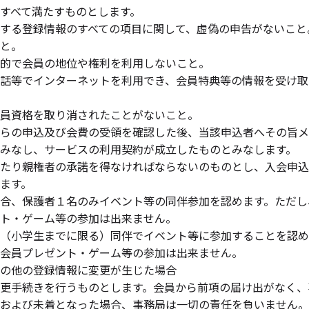
すべて満たすものとします。
する登録情報のすべての項目に関して、虚偽の申告がないこと
と。
的で会員の地位や権利を利用しないこと。
話等でインターネットを利用でき、会員特典等の情報を受け取
員資格を取り消されたことがないこと。
らの申込及び会費の受領を確認した後、当該申込者へその旨メ
みなし、サービスの利用契約が成立したものとみなします。
たり親権者の承諾を得なければならないのものとし、入会申込
ます。
合、保護者１名のみイベント等の同伴参加を認めます。ただし
ト・ゲーム等の参加は出来ません。
（小学生までに限る）同伴でイベント等に参加することを認め
会員プレゼント・ゲーム等の参加は出来ません。
の他の登録情報に変更が生じた場合
更手続きを行うものとします。会員から前項の届け出がなく、
および未着となった場合、事務局は一切の責任を負いません。