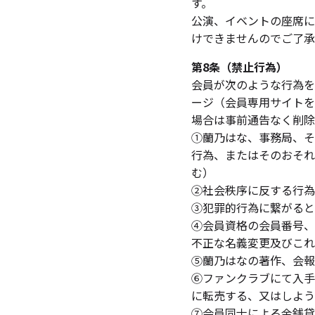
す。
公演、イベントの座席に
けできませんのでご了承
第8条（禁止行為）
会員が次のような行為を
ージ（会員専用サイトを
場合は事前通告なく削除
①蘭乃はな、事務局、そ
行為、またはそのおそれ
む）
②社会秩序に反する行為
③犯罪的行為に繋がると
④会員資格の会員番号、
不正な名義変更及びこれ
⑤蘭乃はなの著作、会報
⑥ファンクラブにて入手
に転売する、又はしよう
⑦会員同士による金銭貸