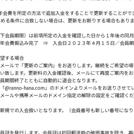
年会費を所定の方法で追加入金をすることで更新することがで
定める条件に合致しない場合は、更新をお断りする場合もあり
下会員期限）は前項所定の入金を確認した日から１年後の同月
年会費振込み完了 ⇒ 入会日２０２３年４月１５日／会員期
望する場合
メールで「更新のご案内」をお送りします。継続をご希望の場
い致します。更新料の入金確認後、メールにて再度ご案内をお
員期間終了とともに自動的に退会となります。
@ranno-hana.com」のドメインよりメールをお送りさせ
メールや携帯メールのドメイン指定の解除の設定をご確認くだ
新規での入会扱いとなります。（会員番号も新しい番号になり
員証を発行します。会員証は初回郵送時の破損事故を除き、再