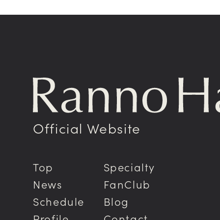
Official Website
Top
Specialty
News
FanClub
Schedule
Blog
Profile
Contact