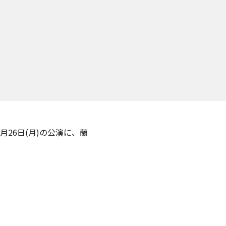
10⽉26⽇(⽉)の公演に、蘭